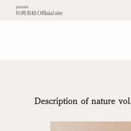
コ
ナ
ン
ビ
テ
ゲ
ン
ー
ツ
シ
へ
ョ
ス
ン
キ
に
ッ
移
プ
動
Description of nature vo