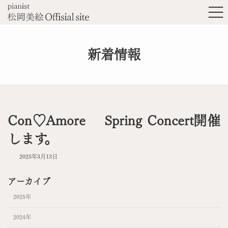
コ
ナ
ン
ビ
テ
ゲ
ン
ー
新着情報
ツ
シ
へ
ョ
ス
ン
キ
に
ッ
移
Con♡Amore Spring Concert開催
プ
動
します。
2025年3月13日
アーカイブ
2025年
2024年